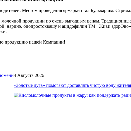
водителей. Местом проведения ярмарки стал Бульвар им. Стрижо
 молочной продукции по очень выгодным ценам. Традиционные п
озой, наринэ, биопростоквашу и ацидофилин ТМ «Живи здорОво»
рки.
сную продукцию нашей Компании!
4 Августа 2026
«Золотые луга» помогают доставлять чистую воду жите