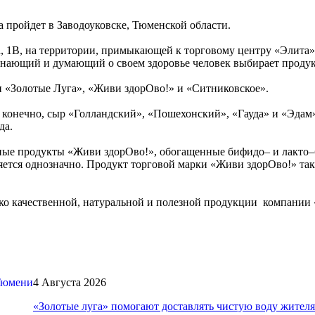
а пройдет в Заводоуковске, Тюменской области.
кова, 1В, на территории, примыкающей к торговому центру «Эли
, знающий и думающий о своем здоровье человек выбирает проду
и «Золотые Луга», «Живи здорОво!» и «Ситниковское».
 конечно, сыр «Голландский», «Пошехонский», «Гауда» и «Эдам»
да.
чные продукты «Живи здорОво!», обогащенные бифидо– и лакто–
тся однозначно. Продукт торговой марки «Живи здорОво!» такж
лько качественной, натуральной и полезной продукции компании
4 Августа 2026
«Золотые луга» помогают доставлять чистую воду жите