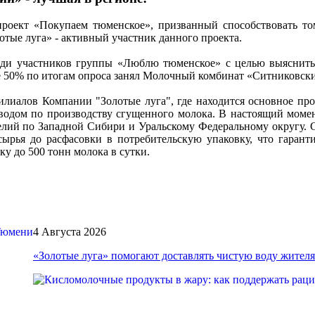
оект «Покупаем тюменское», призванный способствовать том
отые луга» - активный участник данного проекта.
еди участников группы «Люблю тюменское» с целью выяснит
ее 50% по итогам опроса занял Молочный комбинат «Ситниковск
иалов Компании "Золотые луга", где находится основное пр
водом по производству сгущенного молока. В настоящий мом
лий по Западной Сибири и Уральскому Федеральному округу. С
ырья до расфасовки в потребительскую упаковку, что гаранти
у до 500 тонн молока в сутки.
4 Августа 2026
«Золотые луга» помогают доставлять чистую воду жите