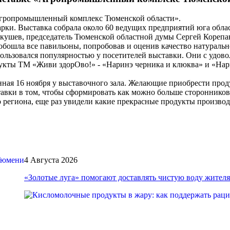
 «Агропромышленный комплекс Тюменской области».
ки. Выставка собрала около 60 ведущих предприятий юга облас
Якушев, председатель Тюменской областной думы Сергей Корепа
обошла все павильоны, попробовав и оценив качество натураль
льзовался популярностью у посетителей выставки. Они с удовол
дукты ТМ «Живи здорОво!» - «Наринэ черника и клюква» и «На
ная 16 ноября у выставочного зала. Желающие приобрести прод
авки в том, чтобы сформировать как можно больше сторонников
 региона, еще раз увидели какие прекрасные продукты производ
4 Августа 2026
«Золотые луга» помогают доставлять чистую воду жите